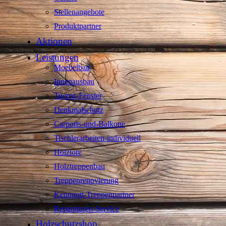
Stellenangebote
Produktpartner
Aktionen
Leistungen
Moebelbau
Innenausbau
Tueren-Fenster
Denkmalschutz
Carports-und-Balkone
Tischlerarbeiten-individuell
Holztore
Holztreppenbau
Treppenrenovierung
Kenngott-Treppenpartner
Reparaturen-Service
Holzschutzshop