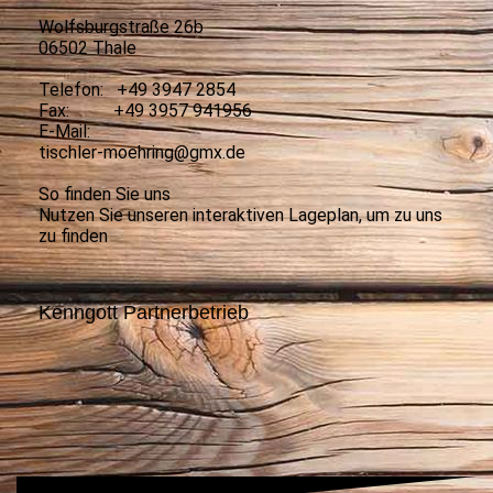
Wolfsburgstraße 26b
06502 Thale
Telefon: +49 3947 2854
Fax: +49 3957 941956
E-Mail:
tischler-moehring@gmx.de
So finden Sie uns
Nutzen Sie unseren interaktiven La­ge­plan, um zu uns
zu finden
Kenngott Partnerbetrieb