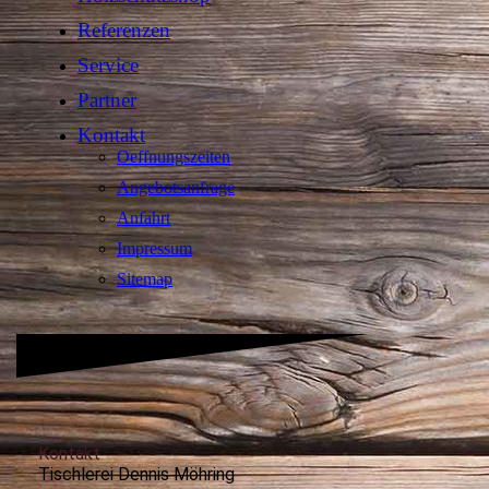
Referenzen
Service
Partner
Kontakt
Oeffnungszeiten
Angebotsanfrage
Anfahrt
Impressum
Sitemap
Kontakt
Tischlerei Dennis Möhring