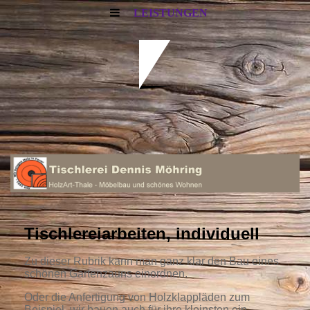
LEISTUNGEN
Tischlereiarbeiten, individuell
Zu dieser Rubrik kann man ganz klar den Bau eines
schönen Gartenzauns einordnen.
Oder die Anfertigung von Holzklappläden zum
Beispiel, wir bauen auch für ihre kleinsten ein