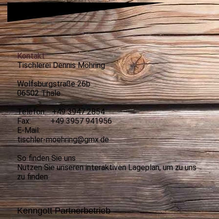
Kontakt
Tischlerei Dennis Möhring
Wolfsburgstraße 26b
06502 Thale
Telefon: +49 3947 2854
Fax: +49 3957 941956
E-Mail:
tischler-moehring@gmx.de
So finden Sie uns
Nutzen Sie unseren interaktiven La­ge­plan, um zu uns
zu finden
Kenngott Partnerbetrieb